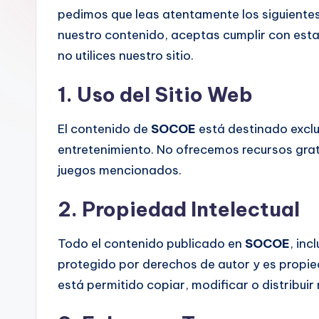
Consigue
pedimos que leas atentamente los siguientes 
skins
nuestro contenido, aceptas cumplir con estas
exclusivas,
no utilices nuestro sitio.
recompensas,
1. Uso del Sitio Web
consejos
y
El contenido de
SOCOE
está destinado exclu
mucho
entretenimiento. No ofrecemos recursos grat
más.
juegos mencionados.
¡Visítanos
2. Propiedad Intelectual
ahora!
Todo el contenido publicado en
SOCOE
, in
protegido por derechos de autor y es propi
está permitido copiar, modificar o distribuir