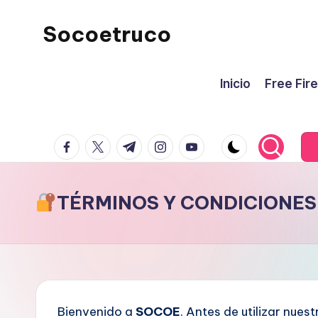
Socoetruco
Saltar
al
Descubre
contenido
los
Inicio
Free Fire
mejores
trucos
facebook.com
twitter.com
t.me
instagram.com
youtube.com
y
secretos
en
TÉRMINOS Y CONDICIONES
Free
Fire
con
Socoe.xyz
.
Bienvenido a
SOCOE
. Antes de utilizar nuest