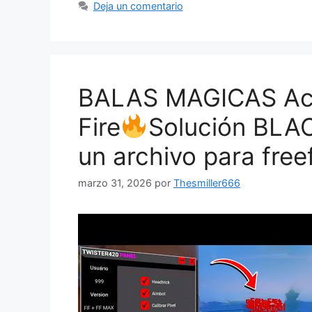
Deja un comentario
BALAS MAGICAS Act
Fire
Solución BLA
un archivo para freef
marzo 31, 2026
por
Thesmiller666