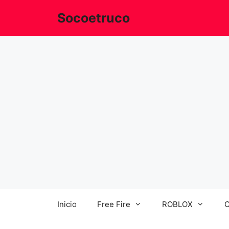
Saltar
Socoetruco
al
contenido
Inicio
Free Fire
ROBLOX